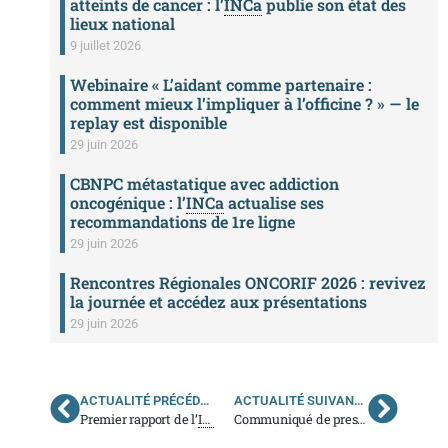
atteints de cancer : l’
INCa
publie son état des
lieux national
9 juillet 2026
Webinaire « L’aidant comme partenaire :
comment mieux l’impliquer à l’officine ? » — le
replay est disponible
29 juin 2026
CBNPC métastatique avec addiction
oncogénique : l’
INCa
actualise ses
recommandations de 1re ligne
29 juin 2026
Rencontres Régionales ONCORIF 2026 : revivez
la journée et accédez aux présentations
29 juin 2026
ACTUALITÉ PRÉCÉDENTE
ACTUALITÉ SUIVANTE
Premier rapport de l’
INCa
sur la stratégie décennale de lutte co
Communiqué de presse
INCa
: le pr