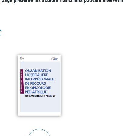
 page présente les acteurs franciliens pouvant intervenir
r