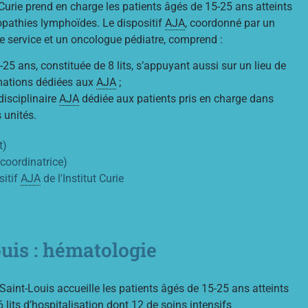
t Curie prend en charge les patients âgés de 15-25 ans atteints
pathies lymphoïdes. Le dispositif
AJA
, coordonné par un
e service et un oncologue pédiatre, comprend :
25 ans, constituée de 8 lits, s’appuyant aussi sur un lieu de
imations dédiées aux
AJA
;
disciplinaire
AJA
dédiée aux patients pris en charge dans
s unités.
t)
 coordinatrice)
sitif
AJA
de l'Institut Curie
ouis : hématologie
 Saint-Louis accueille les patients âgés de 15-25 ans atteints
lits d’hospitalisation dont 12 de soins intensifs