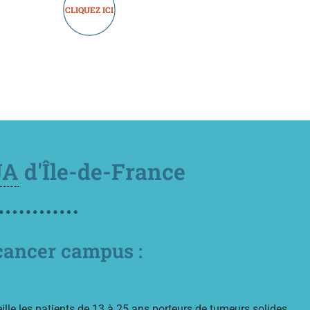
CLIQUEZ ICI
JA
d'Île-de-France
 cancer campus :
lle les patients de 13 à 25 ans porteurs de tumeurs solides