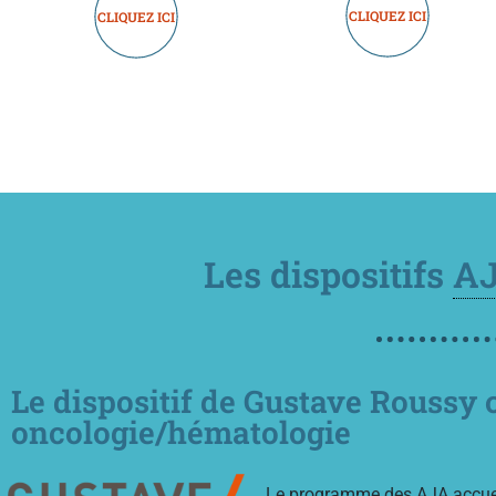
CLIQUEZ ICI
CLIQUEZ ICI
Les dispositifs
A
Le dispositif de Gustave Roussy
oncologie/hématologie
Le programme des
AJA
accuei