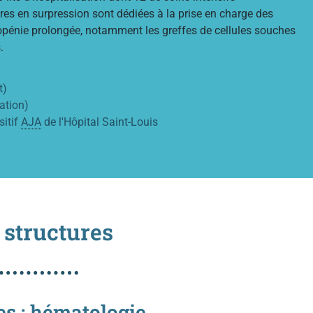
es en surpression sont dédiées à la prise en charge des
opénie prolongée, notamment les greffes de cellules souches
.
t)
ation)
sitif
AJA
de l'Hôpital Saint-Louis
 structures
es : hématologie