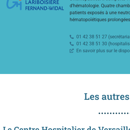
d’hématologie. Quatre chambr
patients exposés à une neutr
hématopoïétiques prolongées
01 42 38 51 27 (secrétaria
01 42 38 51 30 (hospitalis
En savoir plus sur le dispo
Les autres
Le Centre Hospitalier de Versaill