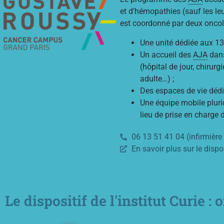
et d’hémopathies (sauf les le
est coordonné par deux oncolo
Une unité dédiée aux 13
Un accueil des
AJA
dans
(hôpital de jour, chirur
adulte…) ;
Des espaces de vie déd
Une équipe mobile plurid
lieu de prise en charg
06 13 51 41 04 (infirmière
En savoir plus sur le dispo
Le dispositif de l'institut Curie 