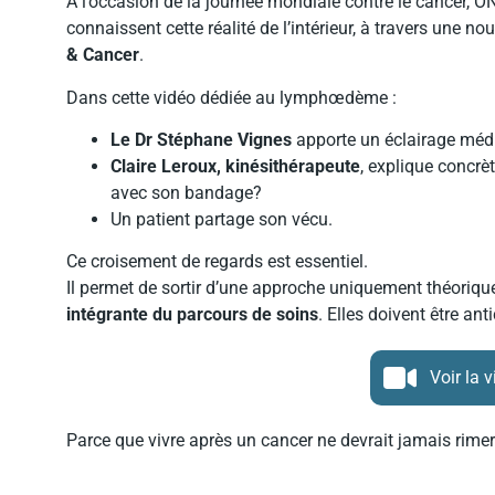
À l’occasion de la journée mondiale contre le cancer, O
connaissent cette réalité de l’intérieur, à travers une no
& Cancer
.
Dans cette vidéo dédiée au lymphœdème :
Le Dr Stéphane Vignes
apporte un éclairage médic
Claire Leroux, kinésithérapeute
, explique concr
avec son bandage?
Un patient partage son vécu.
Ce croisement de regards est essentiel.
Il permet de sortir d’une approche uniquement théoriqu
intégrante du parcours de soins
. Elles doivent être a
Voir la 
Parce que vivre après un cancer ne devrait jamais rimer