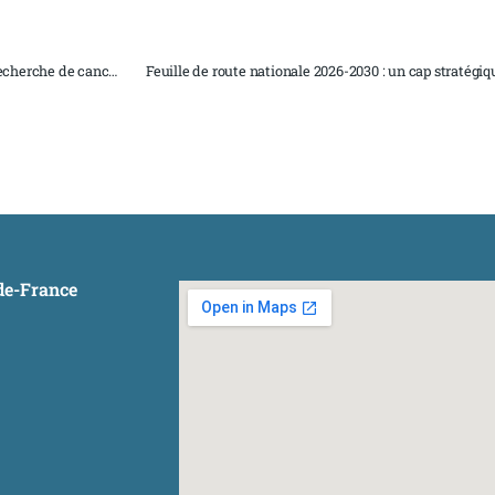
ie » – promotion 2026–2027
-de-France