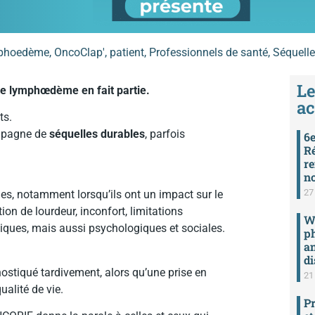
phoedème
,
OncoClap'
,
patient
,
Professionnels de santé
,
Séquelle
Le
 Le lymphœdème en fait partie.
ac
ts.
ompagne de
séquelles durables
, parfois
6e
Ré
re
n
27 
ues, notamment lorsqu’ils ont un impact sur le
n de lourdeur, inconfort, limitations
We
iques, mais aussi psychologiques et sociales.
ph
an
di
nostiqué tardivement, alors qu’une prise en
21 
alité de vie.
Pr