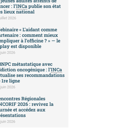
 jeunes adultes atteints de
ncer : l’
INCa
publie son état
s lieux national
uillet 2026
ebinaire « L’aidant comme
artenaire : comment mieux
impliquer à l’officine ? » — le
play est disponible
 juin 2026
BNPC métastatique avec
diction oncogénique : l’
INCa
ctualise ses recommandations
 1re ligne
 juin 2026
encontres Régionales
CORIF 2026 : revivez la
urnée et accédez aux
ésentations
 juin 2026