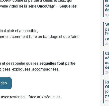
et
NCORIF donne la parole à celles et ceux qui
ca
uvelle vidéo de la série
OncoClap’ – Séquelles
de
9 j
W
p
al clair et accessible,
l’
ètement comment faire un bandage et que faire
re
29
C
ad
a
e et de rappeler que
les séquelles font partie
de
nticipées, expliquées, accompagnées.
29
R
vidéo
ON
jo
pr
 avec rester seul face aux séquelles.
29