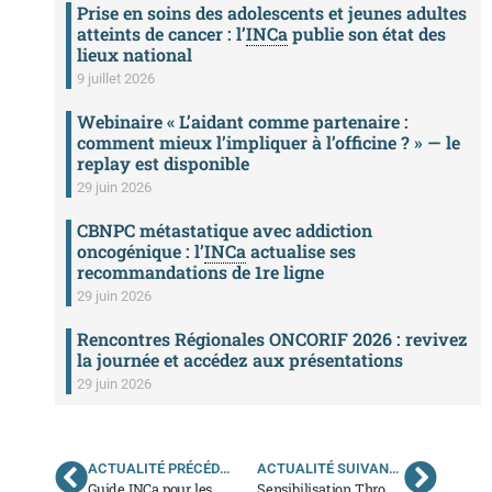
Prise en soins des adolescents et jeunes adultes
atteints de cancer : l’
INCa
publie son état des
lieux national
9 juillet 2026
Webinaire « L’aidant comme partenaire :
comment mieux l’impliquer à l’officine ? » — le
replay est disponible
29 juin 2026
CBNPC métastatique avec addiction
oncogénique : l’
INCa
actualise ses
recommandations de 1re ligne
29 juin 2026
Rencontres Régionales ONCORIF 2026 : revivez
la journée et accédez aux présentations
29 juin 2026
ACTUALITÉ PRÉCÉDENTE
ACTUALITÉ SUIVANTE
Guide
INCa
pour les médecins généralistes – Les cancers invasifs du col utérin en 10 points clés
Sensibilisation Thrombose et cancer