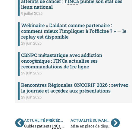
atteints de cancer : l’
INCa
publie son état des
lieux national
9 juillet 2026
Webinaire « L’aidant comme partenaire :
comment mieux l’impliquer à l’officine ? » — le
replay est disponible
29 juin 2026
CBNPC métastatique avec addiction
oncogénique : l’
INCa
actualise ses
recommandations de 1re ligne
29 juin 2026
Rencontres Régionales ONCORIF 2026 : revivez
la journée et accédez aux présentations
29 juin 2026
ACTUALITÉ PRÉCÉDENTE
ACTUALITÉ SUIVANTE
Guides patients
INCa
– Les traitements des cancers de la thyroïde
Mise en place de dispositifs de coordination du parcours après le traitement d’un cancer