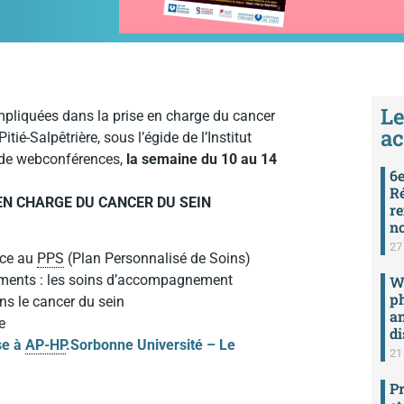
Le
impliquées dans la prise en charge du cancer
ac
ié-Salpêtrière, sous l’égide de l’Institut
e de webconférences,
la semaine du 10 au 14
6e
Ré
 EN CHARGE DU CANCER DU SEIN
re
n
27 
nce au
PPS
(Plan Personnalisé de Soins)
tements : les soins d’accompagnement
We
ph
ns le cancer du sein
an
e
di
se à
AP-HP
.Sorbonne Université – Le
21 
Pr