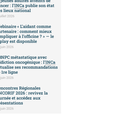
 jeunes adultes atteints de
ncer : l’
INCa
publie son état
s lieux national
uillet 2026
ebinaire « L’aidant comme
artenaire : comment mieux
impliquer à l’officine ? » — le
play est disponible
 juin 2026
BNPC métastatique avec
diction oncogénique : l’
INCa
ctualise ses recommandations
 1re ligne
 juin 2026
encontres Régionales
CORIF 2026 : revivez la
urnée et accédez aux
ésentations
 juin 2026