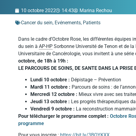
10 octobre 2022
14:43
Marina Rechou
Cancer du sein
,
Evénements
,
Patients
Dans le cadre d’Octobre Rose, les différentes équipes 
du sein à
AP-HP
Sorbonne Université de Tenon et de la Pit
Universitaire de Cancérologie, vous invitent à une séri
octobre, de 18h à 19h :
LE PARCOURS DE SOINS, DE SANTE DANS LA PRISE
Lundi 10 octobre :
Dépistage – Prévention
Mardi 11 octobre :
Parcours de soins : de l’anno
Mercredi 12 octobre :
Mieux vivre avec ses trai
Jeudi 13 octobre :
Les progrès thérapeutiques da
Vendredi 9 octobre :
La reconstruction mammair
Pour télécharger le programme complet :
Octobre Ro
programme
Pour vous inscrire :
https://bit.ly/3BQYKXX