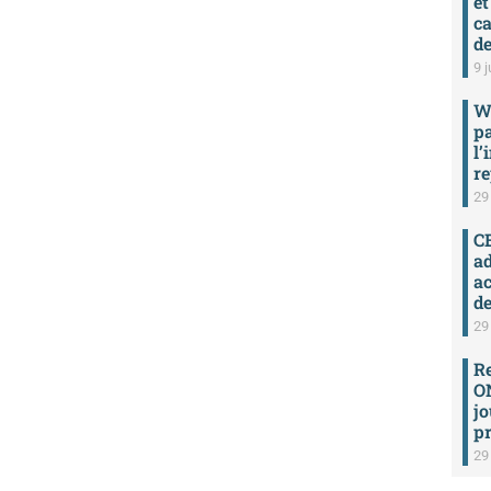
et
ca
de
9 j
W
p
l’
re
29
C
ad
a
de
29
R
ON
jo
pr
29