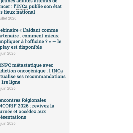
 jeunes adultes atteints de
ncer : l’
INCa
publie son état
s lieux national
uillet 2026
ebinaire « L’aidant comme
artenaire : comment mieux
impliquer à l’officine ? » — le
play est disponible
 juin 2026
BNPC métastatique avec
diction oncogénique : l’
INCa
ctualise ses recommandations
 1re ligne
 juin 2026
encontres Régionales
CORIF 2026 : revivez la
urnée et accédez aux
ésentations
 juin 2026