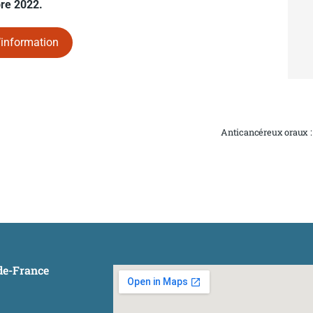
bre 2022.
’information
Anticancéreux oraux : 
-de-France