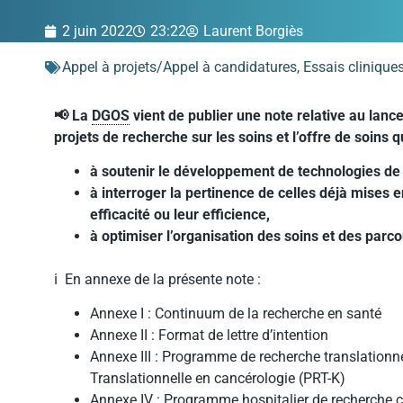
2 juin 2022
23:22
Laurent Borgiès
Appel à projets/Appel à candidatures
,
Essais clinique
📢 La
DGOS
vient de publier une note relative au la
projets de recherche sur les soins et l’offre de soins qu
à soutenir le développement de technologies de 
à interroger la pertinence de celles déjà mises
efficacité ou leur efficience,
à optimiser l’organisation des soins et des parc
ℹ️ En annexe de la présente note :
Annexe I : Continuum de la recherche en santé
Annexe II : Format de lettre d’intention
Annexe III : Programme de recherche translatio
Translationnelle en cancérologie (PRT-K)
Annexe IV : Programme hospitalier de recherche 