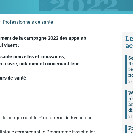
s
,
Professionnels de santé
Le
ncement de la campagne 2022 des appels à
ac
i visent :
santé nouvelles et innovantes,
6e
Ré
 en œuvre, notamment concernant leur
re
n
ours de santé
27 
We
ph
an
di
21 
nnelle comprenant le Programme de Recherche
Pr
clinique comprenant le Programme Hospitalier