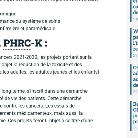
et
ca
de
nomique
9 j
ormance du système de soins
infirmière et paramédicale
W
p
u
PHRC
-K :
l’
re
29
ancers 2021-2030, les projets portant sur la
bjet la réduction de la toxicité et des
C
les adultes, les adultes jeunes et les enfants]
ad
a
de
à long terme, s’inscrit dans une démarche
29
ité de vie des patients. Cette démarche
R
e contre les cancers. Les essais de
ON
itements médicamenteux, mais aussi la
jo
ie. Ces projets feront l’objet à ce titre d’une
pr
29