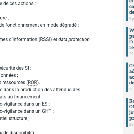
et
 de ces actions :
ca
de
ure ;
9 j
es de fonctionnement en mode dégradé ;
W
p
èmes d’information (RSSI) et
data protection
l’
re
;
29
C
écurité des SI ;
ad
données ;
a
de
s ressources (
ROR
).
29
 dans la production des attendus des
dats au financement :
R
to-vigilance dans un
ES
;
ON
to-vigilance dans un
GHT
;
jo
pr
iel structure ;
29
de disponibilité ;