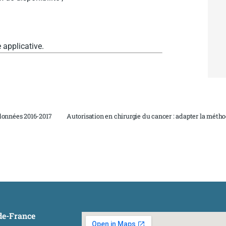
 applicative.
données 2016-2017
-de-France