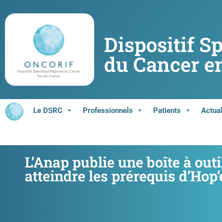
Dispositif S
du Cancer en
Le DSRC
Professionnels
Patients
Actual
L’Anap publie une boîte à outi
atteindre les prérequis d’Hop