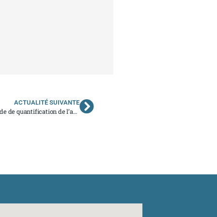
ACTUALITÉ SUIVANTE
Autorisation en chirurgie du cancer : adapter la méthode de quantification de l’activité soumise à seuil