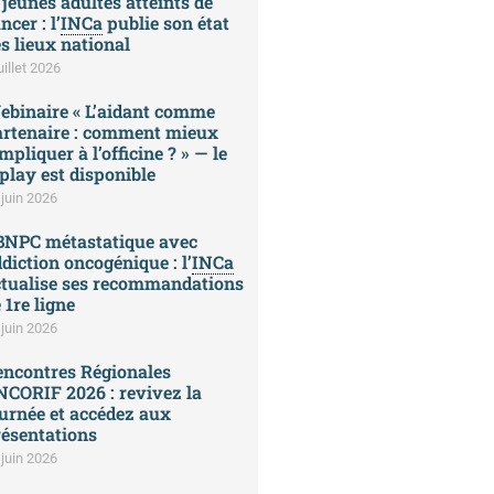
 jeunes adultes atteints de
ncer : l’
INCa
publie son état
s lieux national
uillet 2026
ebinaire « L’aidant comme
artenaire : comment mieux
impliquer à l’officine ? » — le
play est disponible
 juin 2026
BNPC métastatique avec
diction oncogénique : l’
INCa
ctualise ses recommandations
 1re ligne
 juin 2026
encontres Régionales
CORIF 2026 : revivez la
urnée et accédez aux
ésentations
 juin 2026