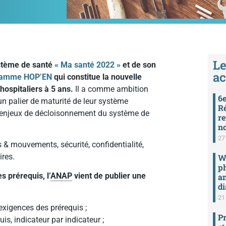
Le
ystème de santé
« Ma santé 2022 »
et de son
ac
gramme HOP’EN
qui constitue la nouvelle
hospitaliers à 5 ans.
Il a comme ambition
6e
un palier de maturité de leur système
Ré
 enjeux de décloisonnement du système de
re
n
27 
és & mouvements, sécurité, confidentialité,
ires.
We
ph
s prérequis, l’
ANAP
vient de publier une
an
di
21 
exigences des prérequis ;
Pr
uis, indicateur par indicateur ;