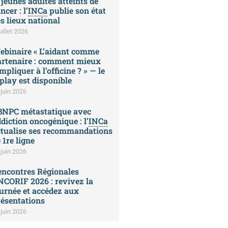
 jeunes adultes atteints de
ncer : l’
INCa
publie son état
s lieux national
uillet 2026
ebinaire « L’aidant comme
artenaire : comment mieux
impliquer à l’officine ? » — le
play est disponible
 juin 2026
BNPC métastatique avec
diction oncogénique : l’
INCa
ctualise ses recommandations
 1re ligne
 juin 2026
encontres Régionales
CORIF 2026 : revivez la
urnée et accédez aux
ésentations
 juin 2026