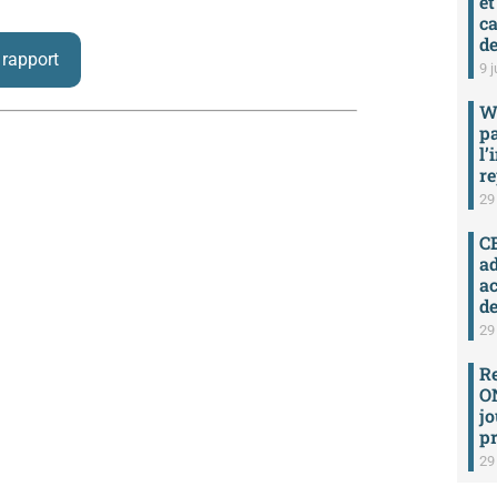
et
ca
de
 rapport
9 j
W
p
l’
re
29
C
ad
a
de
29
R
ON
jo
pr
29