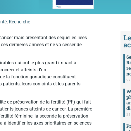
anté
,
Recherche
Le
 cancer mais présentant des séquelles liées
ac
 ces dernières années et ne va cesser de
6e
Ré
ésirables qui ont le plus grand impact à
re
rocréer et atteints d’un
n
 de la fonction gonadique constituent
27 
patients, leurs conjoints et les parents
We
ph
e de préservation de la fertilité (PF) qui fait
an
di
tients jeunes atteints de cancer. La première
21 
ertilité féminine, la seconde la préservation
a à identifier les axes prioritaires en sciences
Pr