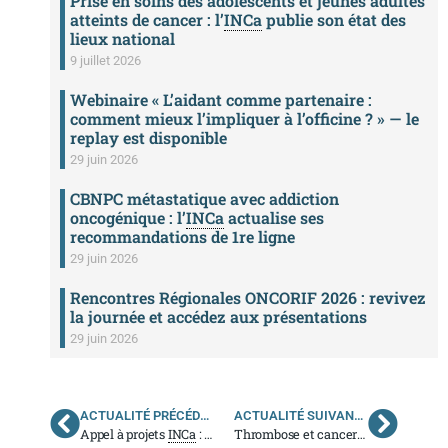
Prise en soins des adolescents et jeunes adultes
atteints de cancer : l’
INCa
publie son état des
lieux national
9 juillet 2026
Webinaire « L’aidant comme partenaire :
comment mieux l’impliquer à l’officine ? » — le
replay est disponible
29 juin 2026
CBNPC métastatique avec addiction
oncogénique : l’
INCa
actualise ses
recommandations de 1re ligne
29 juin 2026
Rencontres Régionales ONCORIF 2026 : revivez
la journée et accédez aux présentations
29 juin 2026
ACTUALITÉ PRÉCÉDENTE
ACTUALITÉ SUIVANTE
Appel à projets
INCa
: amélioration du parcours de santé face aux cancers dans les territoires isolés
Thrombose et cancer : Module d’e-learning