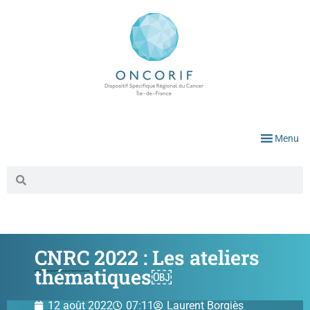
Menu
CNRC
2022 : Les ateliers
thématiques￼
12 août 2022
07:11
Laurent Borgiès