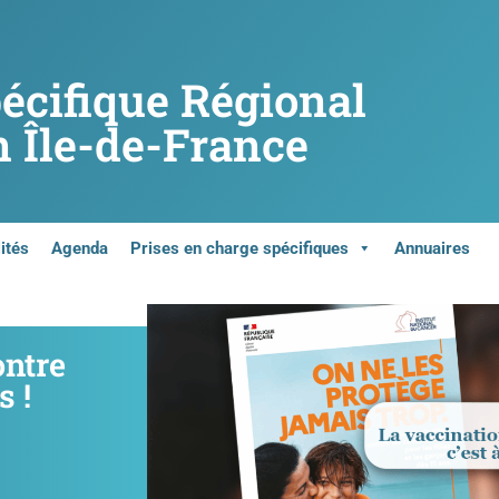
pécifique Régional
 Île-de-France
ités
Agenda
Prises en charge spécifiques
Annuaires
ontre
s !