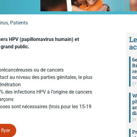
irus
,
Patients
Le
ancers HPV (papillomavirus humain) et
ac
 grand public.
6e
Ré
s précancéreuses ou de cancers
re
n
tact au niveau des parties génitales, le plus
27 
énétration
% des infections HPV à l’origine de cancers
We
garçons
ph
oses sont nécessaires (trois pour les 15-19
an
di
21 
flyer
Pr