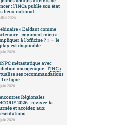
 jeunes adultes atteints de
ncer : l’
INCa
publie son état
s lieux national
uillet 2026
ebinaire « L’aidant comme
artenaire : comment mieux
impliquer à l’officine ? » — le
play est disponible
 juin 2026
BNPC métastatique avec
diction oncogénique : l’
INCa
ctualise ses recommandations
 1re ligne
 juin 2026
encontres Régionales
CORIF 2026 : revivez la
urnée et accédez aux
ésentations
 juin 2026