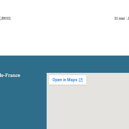
(JIRSI)
31 mai :
-de-France