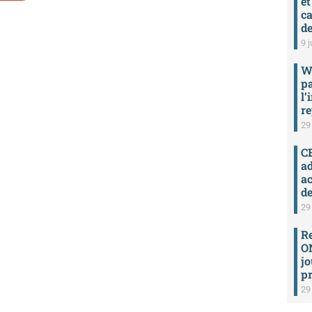
et
ca
de
9 j
W
p
l’
re
29
C
ad
a
de
29
R
ON
jo
pr
29