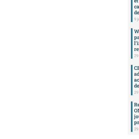
et
ca
de
9 j
W
p
l’
re
29
C
ad
a
de
29
R
ON
jo
pr
29