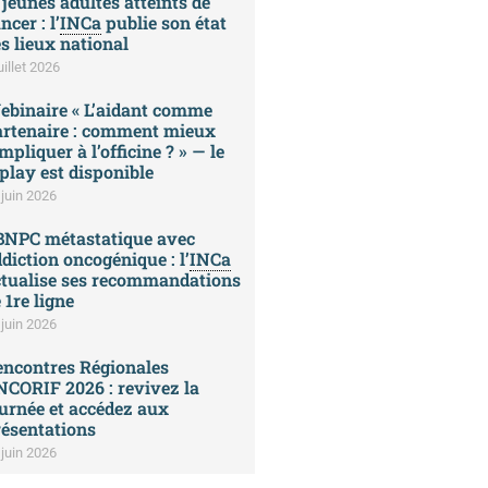
 jeunes adultes atteints de
ncer : l’
INCa
publie son état
s lieux national
uillet 2026
ebinaire « L’aidant comme
artenaire : comment mieux
impliquer à l’officine ? » — le
play est disponible
 juin 2026
BNPC métastatique avec
diction oncogénique : l’
INCa
ctualise ses recommandations
 1re ligne
 juin 2026
encontres Régionales
CORIF 2026 : revivez la
urnée et accédez aux
ésentations
 juin 2026