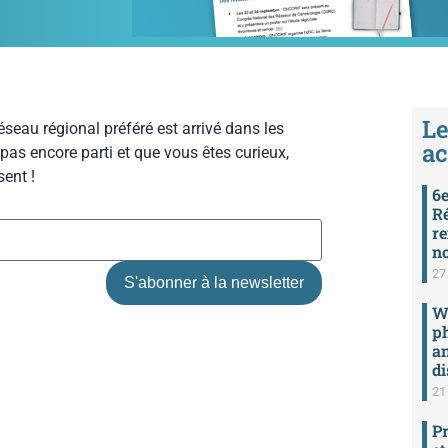
Le
seau régional préféré est arrivé dans les
ac
 pas encore parti et que vous êtes curieux,
ent !
6e
Ré
re
n
27 
We
ph
an
di
21 
Pr