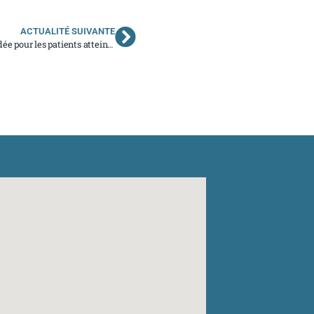
ACTUALITÉ SUIVANTE
COVID-19 et cancer : Vaccination complète recommandée pour les patients atteints de cancer