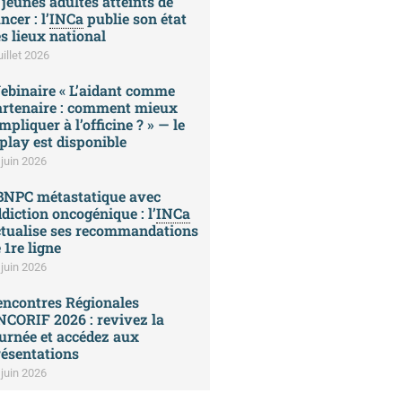
 jeunes adultes atteints de
ncer : l’
INCa
publie son état
s lieux national
uillet 2026
ebinaire « L’aidant comme
artenaire : comment mieux
impliquer à l’officine ? » — le
play est disponible
 juin 2026
BNPC métastatique avec
diction oncogénique : l’
INCa
ctualise ses recommandations
 1re ligne
 juin 2026
encontres Régionales
CORIF 2026 : revivez la
urnée et accédez aux
ésentations
 juin 2026