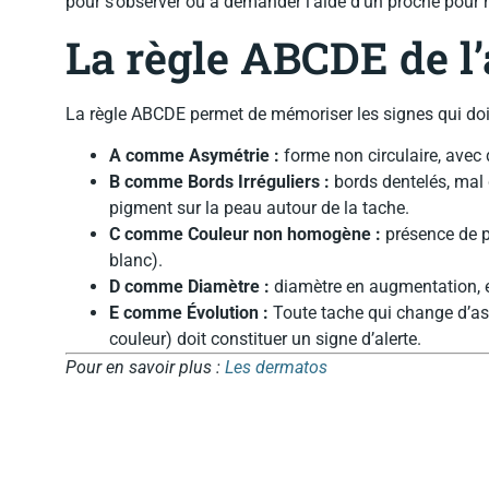
pour s’observer ou à demander l’aide d’un proche pour 
La règle ABCDE de 
La règle ABCDE permet de mémoriser les signes qui doiv
A comme Asymétrie :
forme non circulaire, avec
B comme Bords Irréguliers :
bords dentelés, mal 
pigment sur la peau autour de la tache.
C comme Couleur non homogène :
présence de pl
blanc).
D comme Diamètre :
diamètre en augmentation, e
E comme Évolution :
Toute tache qui change d’asp
couleur) doit constituer un signe d’alerte.
Pour en savoir plus :
Les dermatos