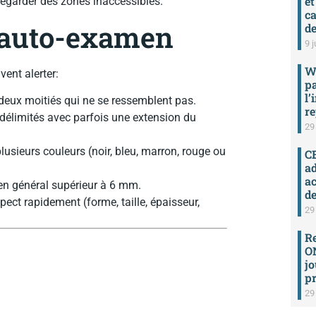
et
regarder des zones inaccessibles.
ca
l’auto-examen
de
9 j
W
ent alerter:
p
l’
 deux moitiés qui ne se ressemblent pas.
re
délimités avec parfois une extension du
29
usieurs couleurs (noir, bleu, marron, rouge ou
C
ad
a
n général supérieur à 6 mm.
de
ect rapidement (forme, taille, épaisseur,
29
R
ON
jo
pr
29