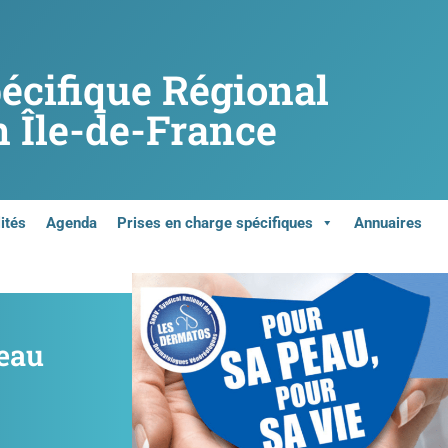
pécifique Régional
 Île-de-France
ités
Agenda
Prises en charge spécifiques
Annuaires
peau