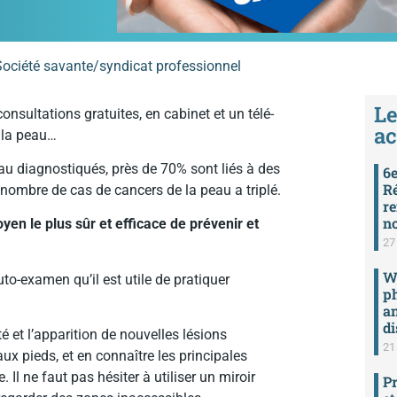
Société savante/syndicat professionnel
Le
nsultations gratuites, en cabinet et un télé-
ac
e la peau…
au diagnostiqués, près de 70% sont liés à des
6e
Ré
 nombre de cas de cancers de la peau a triplé.
re
n
yen le plus sûr et efficace de prévenir et
27 
We
to-examen qu’il est utile de pratiquer
ph
an
di
 et l’apparition de nouvelles lésions
21 
aux pieds, et en connaître les principales
Il ne faut pas hésiter à utiliser un miroir
Pr