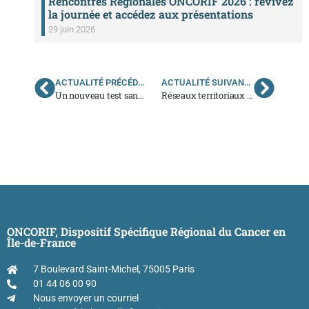
Rencontres Régionales ONCORIF 2026 : revivez
la journée et accédez aux présentations
29 juin 2026
ACTUALITÉ PRÉCÉDENTE
ACTUALITÉ SUIVANTE
Un nouveau test sanguin pour détecter les tumeurs à un stade précoce
Réseaux territoriaux de santé : mise à jour des cartes
ONCORIF, Dispositif Spécifique Régional du Cancer en
Île-de-France
7 Boulevard Saint-Michel, 75005 Paris
01 44 06 00 90
Nous envoyer un courriel