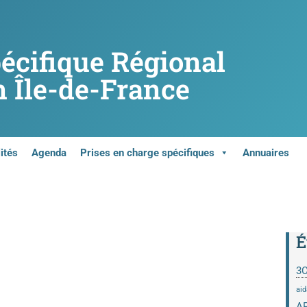
pécifique Régional
 Île-de-France
ités
Agenda
Prises en charge spécifiques
Annuaires
É
3
aid
A