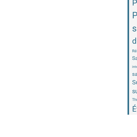
P
P
s
d
Ré
Sa
int
sa
S
s
Th
É