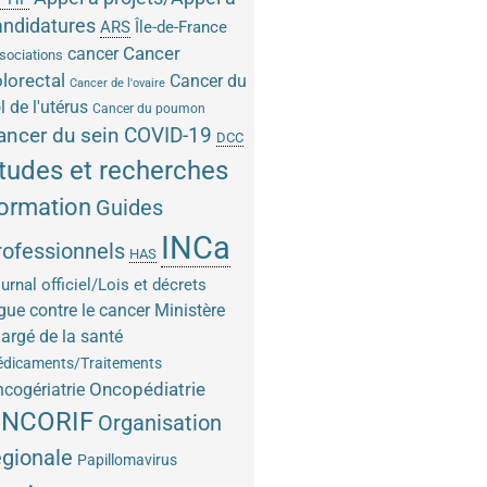
andidatures
ARS
Île-de-France
Cancer
cancer
sociations
lorectal
Cancer du
Cancer de l'ovaire
l de l'utérus
Cancer du poumon
COVID-19
ancer du sein
DCC
tudes et recherches
ormation
Guides
INCa
rofessionnels
HAS
urnal officiel/Lois et décrets
gue contre le cancer
Ministère
argé de la santé
dicaments/Traitements
Oncopédiatrie
cogériatrie
NCORIF
Organisation
égionale
Papillomavirus