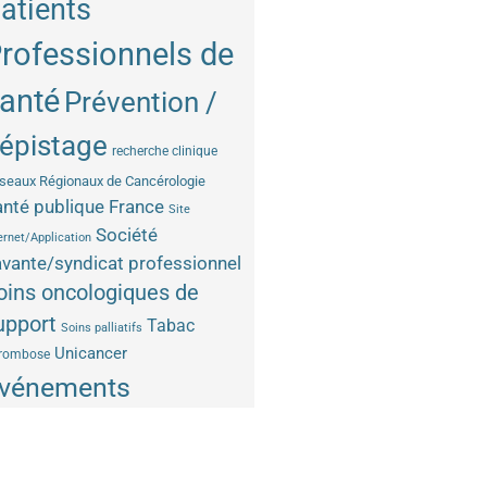
atients
rofessionnels de
anté
Prévention /
épistage
recherche clinique
seaux Régionaux de Cancérologie
nté publique France
Site
Société
ernet/Application
vante/syndicat professionnel
oins oncologiques de
upport
Tabac
Soins palliatifs
Unicancer
rombose
vénements