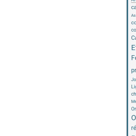
c
As
co
co
C
E
F
p
Jo
Li
ch
Mé
On
O
r