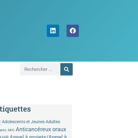
tiquettes
C
Adolescents et Jeunes Adultes
Anticancéreux oraux
ants
AKO
Appel à projets/Appel à
P-HP