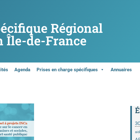
pécifique Régional
 Île-de-France
ités
Agenda
Prises en charge spécifiques
Annuaires
É
3
aid
A