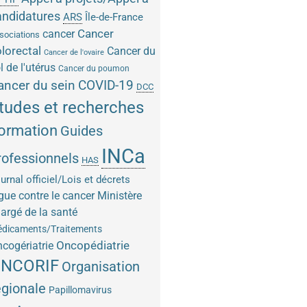
andidatures
ARS
Île-de-France
Cancer
cancer
sociations
lorectal
Cancer du
Cancer de l'ovaire
l de l'utérus
Cancer du poumon
COVID-19
ancer du sein
DCC
tudes et recherches
ormation
Guides
INCa
rofessionnels
HAS
urnal officiel/Lois et décrets
gue contre le cancer
Ministère
argé de la santé
dicaments/Traitements
Oncopédiatrie
cogériatrie
NCORIF
Organisation
égionale
Papillomavirus