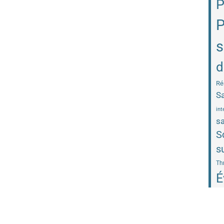
P
P
s
d
Ré
Sa
int
sa
S
s
Th
É