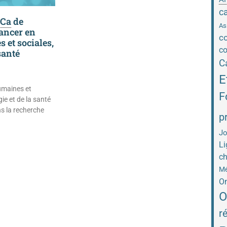
c
NCa
de
As
cancer en
co
 et sociales,
co
santé
C
E
umaines et
F
gie et de la santé
s la recherche
p
Jo
Li
ch
Mé
On
O
r