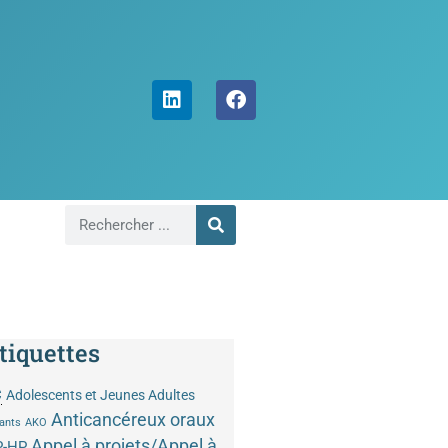
tiquettes
C
Adolescents et Jeunes Adultes
Anticancéreux oraux
ants
AKO
Appel à projets/Appel à
P-HP