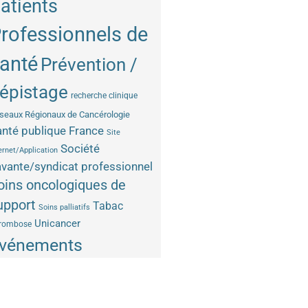
atients
rofessionnels de
anté
Prévention /
épistage
recherche clinique
seaux Régionaux de Cancérologie
nté publique France
Site
Société
ernet/Application
vante/syndicat professionnel
oins oncologiques de
upport
Tabac
Soins palliatifs
Unicancer
rombose
vénements