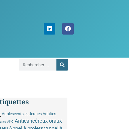
tiquettes
C
Adolescents et Jeunes Adultes
Anticancéreux oraux
ants
AKO
Appel à projets/Appel à
P-HP