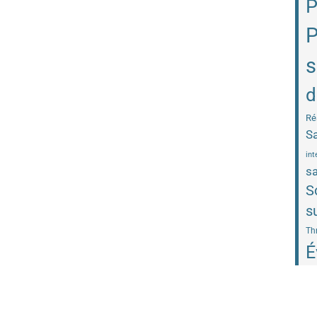
P
P
s
d
Ré
Sa
int
sa
S
s
Th
É