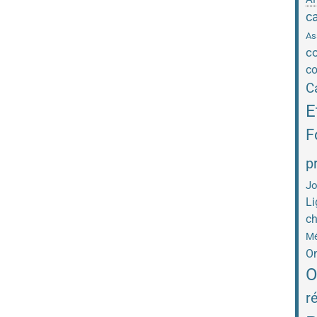
c
As
co
co
C
E
F
p
Jo
Li
ch
Mé
On
O
r