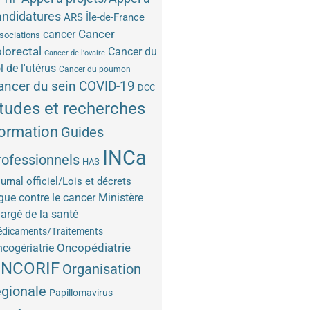
andidatures
ARS
Île-de-France
Cancer
cancer
sociations
lorectal
Cancer du
Cancer de l'ovaire
l de l'utérus
Cancer du poumon
COVID-19
ancer du sein
DCC
tudes et recherches
ormation
Guides
INCa
rofessionnels
HAS
urnal officiel/Lois et décrets
gue contre le cancer
Ministère
argé de la santé
dicaments/Traitements
Oncopédiatrie
cogériatrie
NCORIF
Organisation
égionale
Papillomavirus