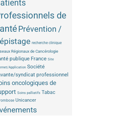
atients
rofessionnels de
anté
Prévention /
épistage
recherche clinique
seaux Régionaux de Cancérologie
nté publique France
Site
Société
ernet/Application
vante/syndicat professionnel
oins oncologiques de
upport
Tabac
Soins palliatifs
Unicancer
rombose
vénements