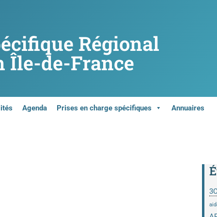
pécifique Régional
 Île-de-France
ités
Agenda
Prises en charge spécifiques
Annuaires
É
3
aid
A