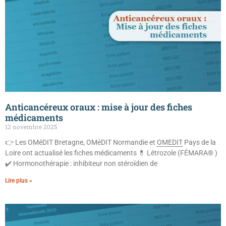
Anticancéreux oraux : mise à jour des fiches
médicaments
12 novembre 2025
👉 Les OMéDIT Bretagne, OMéDIT Normandie et
OMEDIT
Pays de la
Loire ont actualisé les fiches médicaments 💊 Létrozole (FÉMARA® )
✔️ Hormonothérapie : inhibiteur non stéroïdien de
Lire plus »