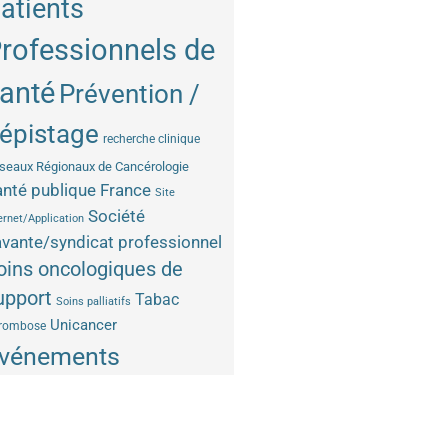
atients
rofessionnels de
anté
Prévention /
épistage
recherche clinique
seaux Régionaux de Cancérologie
nté publique France
Site
Société
ernet/Application
vante/syndicat professionnel
oins oncologiques de
upport
Tabac
Soins palliatifs
Unicancer
rombose
vénements