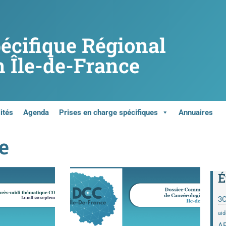
pécifique Régional
 Île-de-France
ités
Agenda
Prises en charge spécifiques
Annuaires
e
É
3
aid
A