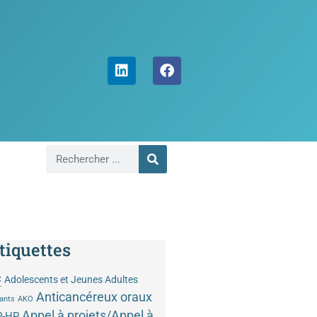
tiquettes
C
Adolescents et Jeunes Adultes
Anticancéreux oraux
ants
AKO
Appel à projets/Appel à
P-HP