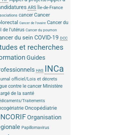
andidatures
ARS
Île-de-France
Cancer
cancer
sociations
lorectal
Cancer du
Cancer de l'ovaire
l de l'utérus
Cancer du poumon
COVID-19
ancer du sein
DCC
tudes et recherches
ormation
Guides
INCa
rofessionnels
HAS
urnal officiel/Lois et décrets
gue contre le cancer
Ministère
argé de la santé
dicaments/Traitements
Oncopédiatrie
cogériatrie
NCORIF
Organisation
égionale
Papillomavirus