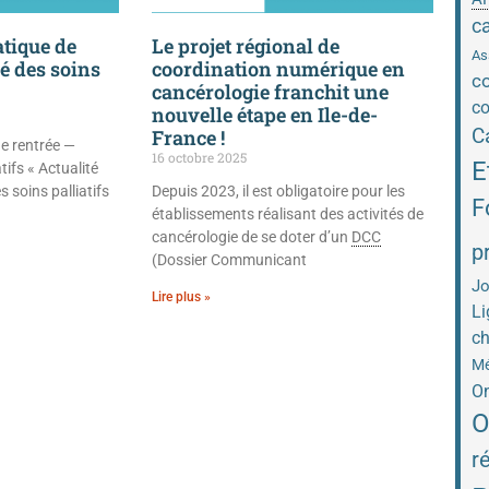
c
tique de
Le projet régional de
As
té des soins
coordination numérique en
co
cancérologie franchit une
co
nouvelle étape en Ile-de-
C
France !
e rentrée —
16 octobre 2025
E
tifs « Actualité
s soins palliatifs
Depuis 2023, il est obligatoire pour les
F
établissements réalisant des activités de
cancérologie de se doter d’un
DCC
p
(Dossier Communicant
Jo
Lire plus »
Li
ch
Mé
On
O
r