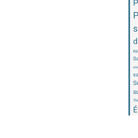
P
P
s
d
Ré
Sa
int
sa
S
s
Th
É