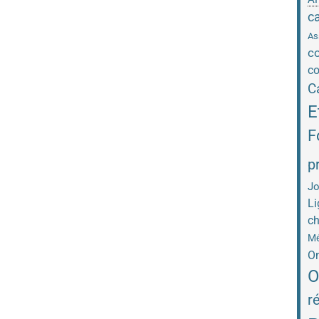
c
As
co
co
C
E
F
p
Jo
Li
ch
Mé
On
O
r