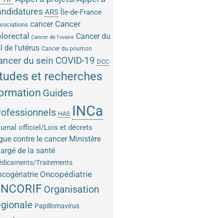
andidatures
ARS
Île-de-France
Cancer
cancer
sociations
lorectal
Cancer du
Cancer de l'ovaire
l de l'utérus
Cancer du poumon
COVID-19
ancer du sein
DCC
tudes et recherches
ormation
Guides
INCa
rofessionnels
HAS
urnal officiel/Lois et décrets
gue contre le cancer
Ministère
argé de la santé
dicaments/Traitements
Oncopédiatrie
cogériatrie
NCORIF
Organisation
égionale
Papillomavirus