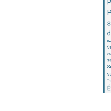
P
P
s
d
Ré
Sa
int
sa
S
s
Th
É