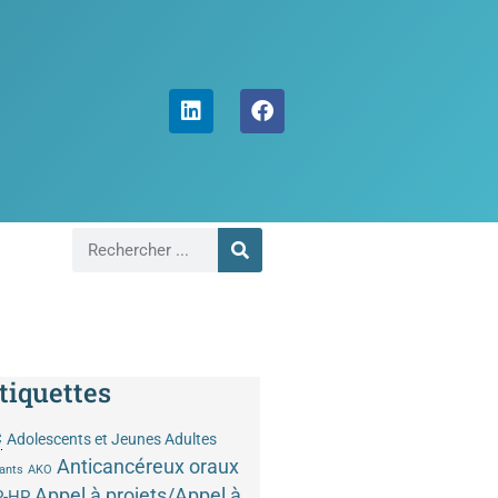
tiquettes
C
Adolescents et Jeunes Adultes
Anticancéreux oraux
ants
AKO
Appel à projets/Appel à
P-HP