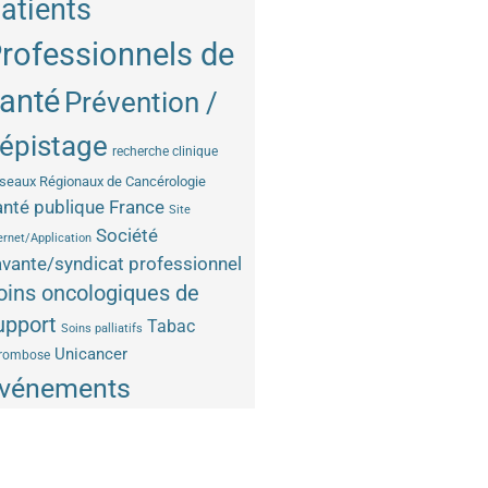
atients
rofessionnels de
anté
Prévention /
épistage
recherche clinique
seaux Régionaux de Cancérologie
nté publique France
Site
Société
ernet/Application
vante/syndicat professionnel
oins oncologiques de
upport
Tabac
Soins palliatifs
Unicancer
rombose
vénements