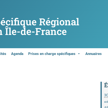
pécifique Régional
 Île-de-France
ités
Agenda
Prises en charge spécifiques
Annuaires
É
3
aid
A