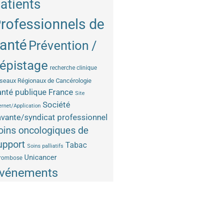
atients
rofessionnels de
anté
Prévention /
épistage
recherche clinique
seaux Régionaux de Cancérologie
nté publique France
Site
Société
ernet/Application
vante/syndicat professionnel
oins oncologiques de
upport
Tabac
Soins palliatifs
Unicancer
rombose
vénements