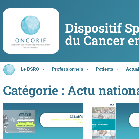
Dispositif S
du Cancer en
Le DSRC
Professionnels
Patients
Actual
Catégorie : Actu nation