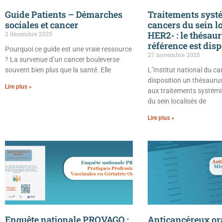
Guide Patients – Démarches
Traitements syst
sociales et cancer
cancers du sein l
HER2- : le thésau
2 décembre 2025
référence est dis
Pourquoi ce guide est une vraie ressource
27 novembre 2025
? La survenue d’un cancer bouleverse
souvent bien plus que la santé. Elle
L’Institut national du c
disposition un thésaurus
Lire plus »
aux traitements systém
du sein localisés de
Lire plus »
Enquête nationale PROVAGO :
Anticancéreux ora