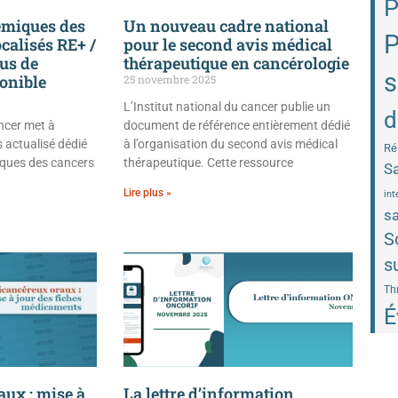
P
émiques des
Un nouveau cadre national
P
ocalisés RE+ /
pour le second avis médical
rus de
thérapeutique en cancérologie
s
ponible
25 novembre 2025
L’Institut national du cancer publie un
d
ancer met à
document de référence entièrement dédié
 actualisé dédié
à l’organisation du second avis médical
Ré
iques des cancers
thérapeutique. Cette ressource
Sa
Lire plus »
int
sa
S
s
Th
É
ux : mise à
La lettre d’information