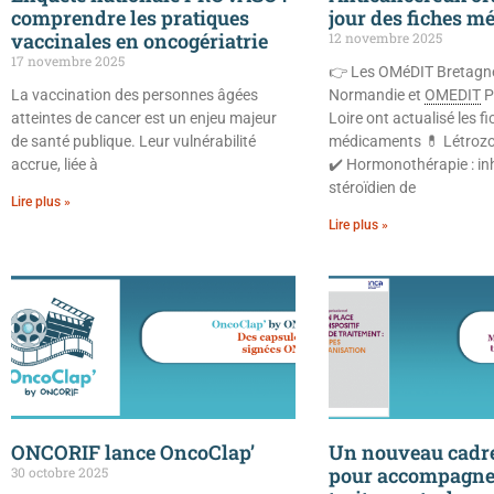
comprendre les pratiques
jour des fiches 
vaccinales en oncogériatrie
12 novembre 2025
17 novembre 2025
👉 Les OMéDIT Bretagn
La vaccination des personnes âgées
Normandie et
OMEDIT
P
atteintes de cancer est un enjeu majeur
Loire ont actualisé les f
de santé publique. Leur vulnérabilité
médicaments 💊 Létroz
accrue, liée à
✔️ Hormonothérapie : in
stéroïdien de
Lire plus »
Lire plus »
ONCORIF lance OncoClap’
Un nouveau cadre
pour accompagner
30 octobre 2025