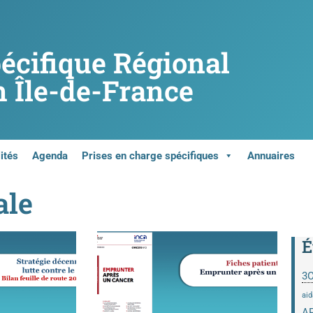
pécifique Régional
 Île-de-France
ités
Agenda
Prises en charge spécifiques
Annuaires
ale
É
3
aid
A