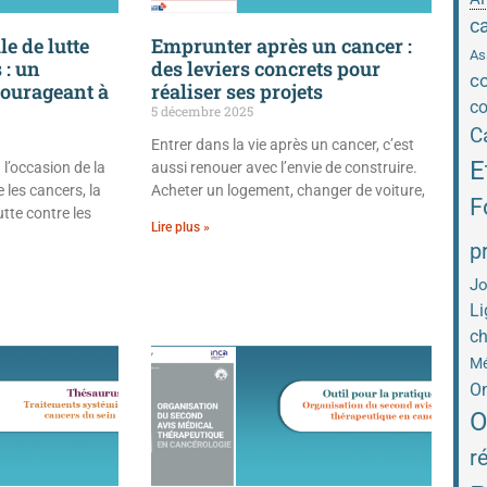
c
e de lutte
Emprunter après un cancer :
As
 : un
des leviers concrets pour
co
courageant à
réaliser ses projets
co
5 décembre 2025
C
Entrer dans la vie après un cancer, c’est
E
 l’occasion de la
aussi renouer avec l’envie de construire.
les cancers, la
Acheter un logement, changer de voiture,
F
utte contre les
Lire plus »
p
Jo
Li
ch
Mé
On
O
r