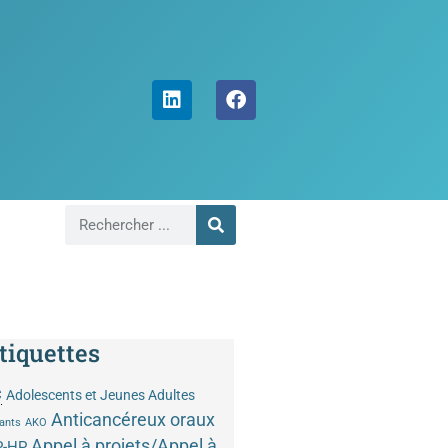
tiquettes
C
Adolescents et Jeunes Adultes
Anticancéreux oraux
ants
AKO
Appel à projets/Appel à
P-HP