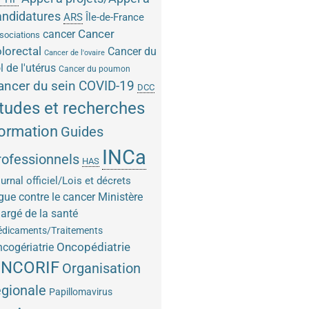
andidatures
ARS
Île-de-France
Cancer
cancer
sociations
lorectal
Cancer du
Cancer de l'ovaire
l de l'utérus
Cancer du poumon
COVID-19
ancer du sein
DCC
tudes et recherches
ormation
Guides
INCa
rofessionnels
HAS
urnal officiel/Lois et décrets
gue contre le cancer
Ministère
argé de la santé
dicaments/Traitements
Oncopédiatrie
cogériatrie
NCORIF
Organisation
égionale
Papillomavirus