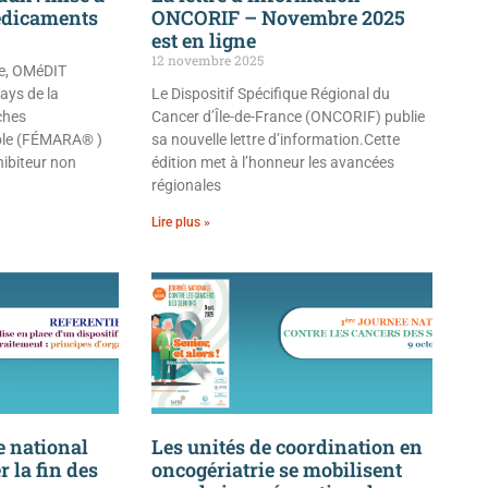
médicaments
ONCORIF – Novembre 2025
est en ligne
12 novembre 2025
e, OMéDIT
ays de la
Le Dispositif Spécifique Régional du
iches
Cancer d’Île-de-France (ONCORIF) publie
ole (FÉMARA® )
sa nouvelle lettre d’information.Cette
hibiteur non
édition met à l’honneur les avancées
régionales
Lire plus »
 national
Les unités de coordination en
 la fin des
oncogériatrie se mobilisent