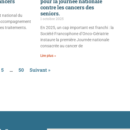
ancers
pour la journée nationale
contre les cancers des
seniors.
ut national du
1 octobre 2025
 l’accompagnement
des traitements.
En 2025, un cap important est franchi : la
Société Francophone d’Onco-Gériatrie
instaure la première Journée nationale
consacrée au cancer de
Lire plus »
5
…
50
Suivant »