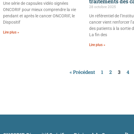
traitements des c
Une série de capsules vidéo signées
28 octobre 2025
ONCORIF pour mieux comprendre la vie
pendant et après le cancer ONCORIF, le
Un référentiel de l’Instit
Dispositif
cancer vient renforcer
des patients à la sortie 
Lire plus »
La fin des
Lire plus »
« Précédent
1
2
3
4