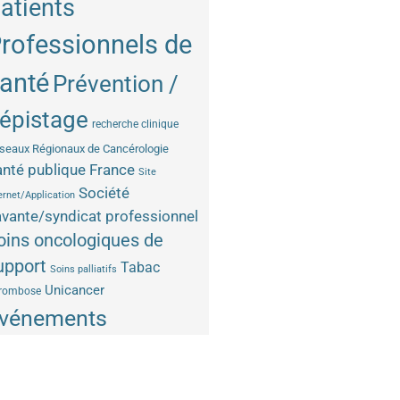
atients
rofessionnels de
anté
Prévention /
épistage
recherche clinique
seaux Régionaux de Cancérologie
nté publique France
Site
Société
ernet/Application
vante/syndicat professionnel
oins oncologiques de
upport
Tabac
Soins palliatifs
Unicancer
rombose
vénements