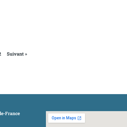
2
Suivant »
-de-France