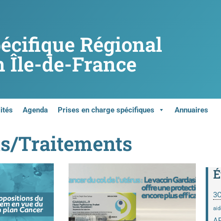
pécifique Régional
 Île-de-France
ités
Agenda
Prises en charge spécifiques
Annuaires
ts/Traitements
É
3
aid
A