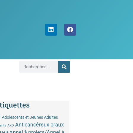
tiquettes
C
Adolescents et Jeunes Adultes
Anticancéreux oraux
ants
AKO
Appel à projets/Appel à
P-HP