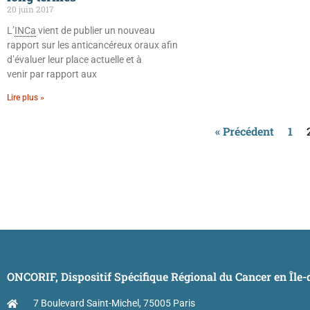
20 juin 2017
L’
INCa
vient de publier un nouveau
rapport sur les anticancéreux oraux afin
d’évaluer leur place actuelle et à
venir par rapport aux
Lire plus »
« Précédent
1
ONCORIF, Dispositif Spécifique Régional du Cancer en Île
7 Boulevard Saint-Michel, 75005 Paris