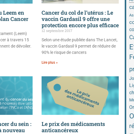
c
du Leem en
Cancer du col de l’utérus : Le
As
plan Cancer
vaccin Gardasil 9 offre une
co
protection encore plus efficace
co
12 septembre 2017
icament (Leem)
C
cer à travers 15
Selon une étude publiée dans The Lancet,
E
nnent de dévoiler.
le vaccin Gardasil 9 permet de réduire de
90% le risque de cancers
F
Lire plus »
p
Jo
Li
ch
Mé
On
O
cer du sein :
Le prix des médicaments
r
 à nouveau
anticancéreux