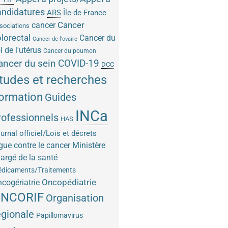
andidatures
ARS
Île-de-France
Cancer
cancer
sociations
lorectal
Cancer du
Cancer de l'ovaire
l de l'utérus
Cancer du poumon
COVID-19
ancer du sein
DCC
tudes et recherches
ormation
Guides
INCa
rofessionnels
HAS
urnal officiel/Lois et décrets
gue contre le cancer
Ministère
argé de la santé
dicaments/Traitements
Oncopédiatrie
cogériatrie
NCORIF
Organisation
égionale
Papillomavirus