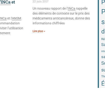
P
’
INCa
et
22 juin 2017
Un nouveau rapport de l’
INCa
rappelle
P
des éléments de contexte sur le prix des
INCa
et l’
ANSM
médicaments anticancéreux, donne des
s
ecommandation
informations chiffrées
iter l’utilisation
d
Lire plus »
aitement
Ré
Sa
int
sa
S
s
Th
É